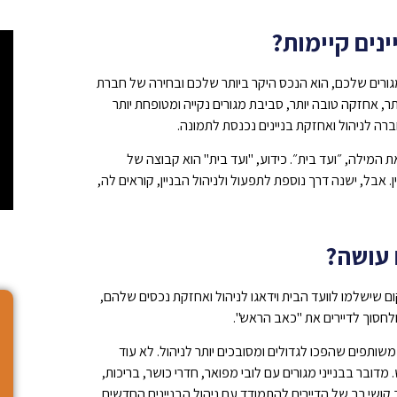
ינים קיימות?
 המגורים שלכם, הוא הנכס היקר ביותר שלכם ובחירה של חברת
תר, אחזקה טובה יותר, סביבת מגורים נקייה ומטופחת יותר
את המילה, ״ועד בית״. כידוע, "ועד בית" הוא קבוצה של
. אבל, ישנה דרך נוספת לתפעול ולניהול הבניין, קוראים לה,
 עושה?
 שישלמו לוועד הבית וידאגו לניהול ואחזקת נכסים שלהם,
לחסוך לדיירים את "כאב הראש".
שותפים שהפכו לגדולים ומסובכים יותר לניהול. לא עוד
.
מדובר בבנייני מגורים עם לובי מפואר, חדרי כושר, בריכות,
 קושי רב של הדיירים להתמודד עם ניהול הבניינים החדשים