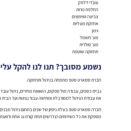
עובדי דלפק
החלפת נורות
צביעה ושיפוצים
אחזקת מעליות
גינון
מע' חשמל
מע' סולרית
תחזוקה שוטפת
נשמע מסובך? תנו לנו להקל עליכ
חברת סמארט סטפ מתמחה בניהול ותחזוקה.
גביית כספים, עבודה מול ספקים, השוואת מחירים, ניהול עו
את עבודת הניהול למסורבלת ומתישה עבור נציגות ועד הבית והד
חברה סמארט סטפ בעלת ניסיון של שנים בתחום ניהול מבנים וע
מספקת את כל השירותים הנדרשים תחת קורת גג אחת ודואגת 