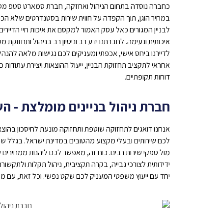
כחברה נוסדה בתחום הניהול ואחזקה, חברת סמארט סטפ מספק
במחיר הוגן, תוך הקפדה על חווית שירות בסטנדרטים שלא ה
לבניין המגורים כאל עסק האמור למקסם את איכות חיי הדיירים
איכותית ונעימה. לחברתנו
ידע רב וניסיון רב בניהול ותחזוקת מ
לדיירנו ב
יחס אישי, אכפתי ומעניקים לכם נגישות מלאה להנהלה,
אחראי לתקציב תחזוקת הבניין, ייעול ההוצאות ויצירת עתודות
דוחות תקופתיים.
חברת ניהול בניינים מומלצת - 
אנחנו דואגים לתחזוקה שוטפת ותחזוקה מונעת לחיסכון בהוצאו
לכם שירותים ובעלי מקצוע מהטובים במדינת ישראל. בגלל שחבר
מול ספקי שירות רבים. כוח זה, מאפשר לכם ליהנות ממחירים 
ידידותית לצורכי גבייה, בקרה תקציבית, ניהול תקלות ולתקשורת
יחד עם ייעוץ משפטי המעניק לכם שקט נפשי. וכל זאת, עם
מע